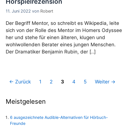
Hörspielrezension
11. Juni 2022
von
Robert
Der Begriff Mentor, so schreibt es Wikipedia, leite
sich von der Rolle des Mentor im Homers Odyssee
her und stehe für einen älteren, klugen und
wohlwollenden Berater eines jungen Menschen.
Der Dramatiker Benjamin Rubin, der [..]
Seite
Seite
Seite
Seite
Seite
←
Zurück
1
2
3
4
5
Weiter
→
Meistgelesen
6 ausgezeichnete Audible-Alternativen für Hörbuch-
Freunde