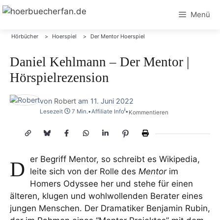
Zum
Menü
Inhalt
springen
Hörbücher
Hoerspiel
Der Mentor Hoerspiel
Daniel Kehlmann – Der Mentor |
Hörspielrezension
von
Robert
am
11. Juni 2022
i
Lesezeit
7 Min.
•
Affiliate Info
•
Kommentieren
er Begriff Mentor, so schreibt es Wikipedia,
D
leite sich von der Rolle des
Mentor
im
Homers Odyssee her und stehe für einen
älteren, klugen und wohlwollenden Berater eines
jungen Menschen. Der Dramatiker Benjamin Rubin,