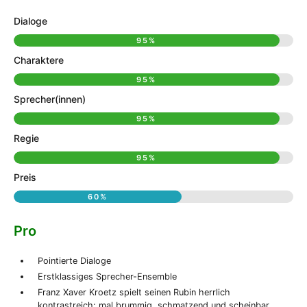
Dialoge
95%
Charaktere
95%
Sprecher(innen)
95%
Regie
95%
Preis
60%
Pro
Pointierte Dialoge
Erstklassiges Sprecher-Ensemble
Franz Xaver Kroetz spielt seinen Rubin herrlich
kontrastreich: mal brummig, schmatzend und scheinbar