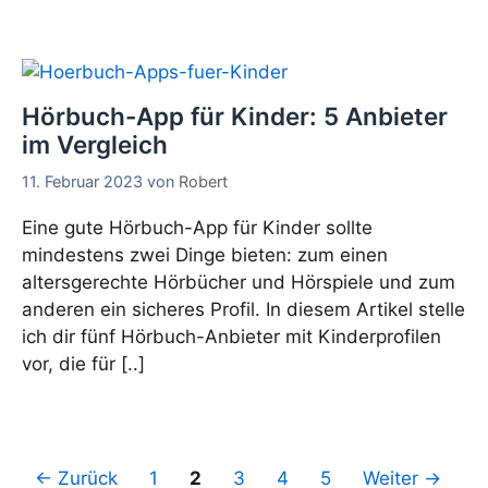
Hörbuch-App für Kinder: 5 Anbieter
im Vergleich
11. Februar 2023
von
Robert
Eine gute Hörbuch-App für Kinder sollte
mindestens zwei Dinge bieten: zum einen
altersgerechte Hörbücher und Hörspiele und zum
anderen ein sicheres Profil. In diesem Artikel stelle
ich dir fünf Hörbuch-Anbieter mit Kinderprofilen
vor, die für [..]
Seite
Seite
Seite
Seite
Seite
←
Zurück
1
2
3
4
5
Weiter
→