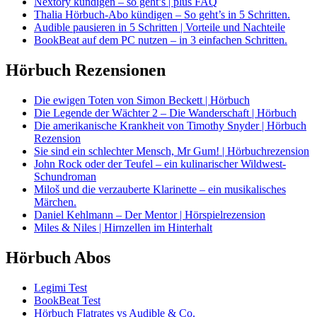
Nextory kündigen – so geht’s | plus FAQ
Thalia Hörbuch-Abo kündigen – So geht’s in 5 Schritten.
Audible pausieren in 5 Schritten | Vorteile und Nachteile
BookBeat auf dem PC nutzen – in 3 einfachen Schritten.
Hörbuch Rezensionen
Die ewigen Toten von Simon Beckett | Hörbuch
Die Legende der Wächter 2 – Die Wanderschaft | Hörbuch
Die amerikanische Krankheit von Timothy Snyder | Hörbuch
Rezension
Sie sind ein schlechter Mensch, Mr Gum! | Hörbuchrezension
John Rock oder der Teufel – ein kulinarischer Wildwest-
Schundroman
Miloš und die verzauberte Klarinette – ein musikalisches
Märchen.
Daniel Kehlmann – Der Mentor | Hörspielrezension
Miles & Niles | Hirnzellen im Hinterhalt
Hörbuch Abos
Legimi Test
BookBeat Test
Hörbuch Flatrates vs Audible & Co.