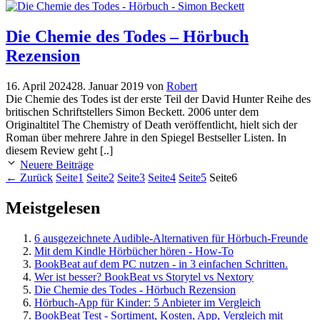
Die Chemie des Todes – Hörbuch
Rezension
16. April 2024
28. Januar 2019
von
Robert
Die Chemie des Todes ist der erste Teil der David Hunter Reihe des
britischen Schriftstellers Simon Beckett. 2006 unter dem
Originaltitel The Chemistry of Death veröffentlicht, hielt sich der
Roman über mehrere Jahre in den Spiegel Bestseller Listen. In
diesem Review geht [..]
Neuere Beiträge
←
Zurück
Seite
1
Seite
2
Seite
3
Seite
4
Seite
5
Seite
6
Meistgelesen
6 ausgezeichnete Audible-Alternativen für Hörbuch-Freunde
Mit dem Kindle Hörbücher hören - How-To
BookBeat auf dem PC nutzen - in 3 einfachen Schritten.
Wer ist besser? BookBeat vs Storytel vs Nextory
Die Chemie des Todes - Hörbuch Rezension
Hörbuch-App für Kinder: 5 Anbieter im Vergleich
BookBeat Test - Sortiment, Kosten, App, Vergleich mit