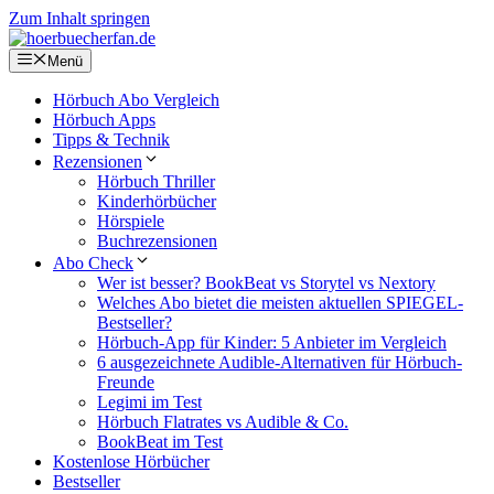
Zum Inhalt springen
Menü
Hörbuch Abo Vergleich
Hörbuch Apps
Tipps & Technik
Rezensionen
Hörbuch Thriller
Kinderhörbücher
Hörspiele
Buchrezensionen
Abo Check
Wer ist besser? BookBeat vs Storytel vs Nextory
Welches Abo bietet die meisten aktuellen SPIEGEL-
Bestseller?
Hörbuch-App für Kinder: 5 Anbieter im Vergleich
6 ausgezeichnete Audible-Alternativen für Hörbuch-
Freunde
Legimi im Test
Hörbuch Flatrates vs Audible & Co.
BookBeat im Test
Kostenlose Hörbücher
Bestseller