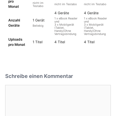
pro
nicht im
nicht im Testabo
nicht im Testabo
Testabo
Monat
4 Geräte
4 Geräte
1 x eBook Reader
1 x eBook Reader
Anzahl
1 Gerät
und
und
3 x Mobilgerät
3 x Mobilgerät
Geräte
Beliebig
(Tablet,
(Tablet,
Handy)Ohne
Handy)Ohne
Vertragsbindung
Vertragsbindung
Uploads
1 Titel
4 Titel
4 Titel
pro Monat
Schreibe einen Kommentar
Kommentar